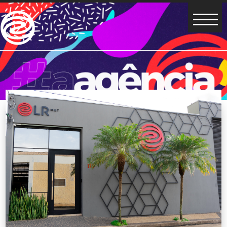
Home
Portfólio
Agência
Social
Contato
LR IMOB