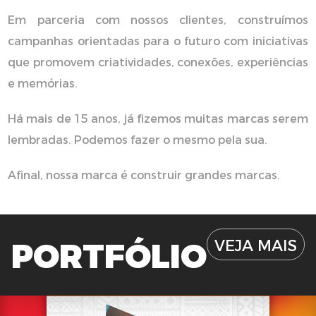
Em parceria com nossos clientes, construímos
campanhas orientadas para o futuro com iniciativas
que promovem criatividades, conexões, experiências
e memórias.
Há mais de 15 anos, já fizemos muitas marcas serem
lembradas. Podemos fazer o mesmo pela sua.
Afinal, nossa marca é construir grandes marcas.
PORTFÓLIO
VEJA MAIS